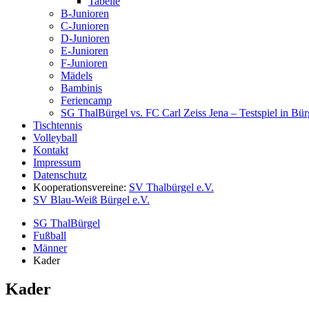
Tabelle
B-Junioren
C-Junioren
D-Junioren
E-Junioren
F-Junioren
Mädels
Bambinis
Feriencamp
SG ThalBürgel vs. FC Carl Zeiss Jena – Testspiel in Bü
Tischtennis
Volleyball
Kontakt
Impressum
Datenschutz
Kooperationsvereine:
SV Thalbürgel e.V.
SV Blau-Weiß Bürgel e.V.
SG ThalBürgel
Fußball
Männer
Kader
Kader