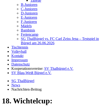
Tabelle
B-Junioren
C-Junioren
D-Junioren
E-Junioren
F-Junioren
Mädels
Bambinis
Feriencamp
SG ThalBürgel vs. FC Carl Zeiss Jena – Testspiel in
Bürgel am 26.06.2026
Tischtennis
Volleyball
Kontakt
Impressum
Datenschutz
Kooperationsvereine:
SV Thalbürgel e.V.
SV Blau-Weiß Bürgel e.V.
SG ThalBürgel
News
Nachrichten-Beitrag
18. Wichtelcup: