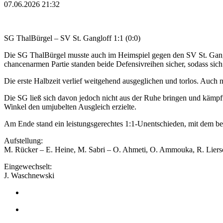
07.06.2026 21:32
SG ThalBürgel – SV St. Gangloff 1:1 (0:0)
Die SG ThalBürgel musste auch im Heimspiel gegen den SV St. Gangl
chancenarmen Partie standen beide Defensivreihen sicher, sodass sic
Die erste Halbzeit verlief weitgehend ausgeglichen und torlos. Auch 
Die SG ließ sich davon jedoch nicht aus der Ruhe bringen und kämp
Winkel den umjubelten Ausgleich erzielte.
Am Ende stand ein leistungsgerechtes 1:1-Unentschieden, mit dem b
Aufstellung:
M. Rücker – E. Heine, M. Sabri – O. Ahmeti, O. Ammouka, R. Liersch
Eingewechselt:
J. Waschnewski