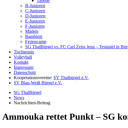
Tabelle
B-Junioren
C-Junioren
D-Junioren
E-Junioren
F-Junioren
Mädels
Bambinis
Feriencamp
SG ThalBürgel vs. FC Carl Zeiss Jena – Testspiel in Bü
Tischtennis
Volleyball
Kontakt
Impressum
Datenschutz
Kooperationsvereine:
SV Thalbürgel e.V.
SV Blau-Weiß Bürgel e.V.
SG ThalBürgel
News
Nachrichten-Beitrag
Ammouka rettet Punkt – SG k