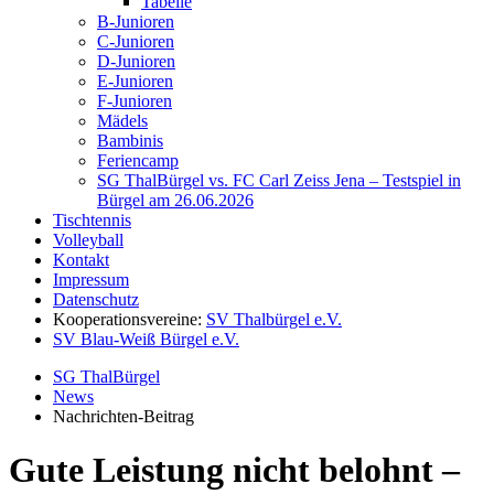
Tabelle
B-Junioren
C-Junioren
D-Junioren
E-Junioren
F-Junioren
Mädels
Bambinis
Feriencamp
SG ThalBürgel vs. FC Carl Zeiss Jena – Testspiel in
Bürgel am 26.06.2026
Tischtennis
Volleyball
Kontakt
Impressum
Datenschutz
Kooperationsvereine:
SV Thalbürgel e.V.
SV Blau-Weiß Bürgel e.V.
SG ThalBürgel
News
Nachrichten-Beitrag
Gute Leistung nicht belohnt –