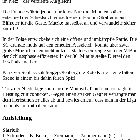
im Netz – der verdiente Ausgleich!
Die Freude währte jedoch nur kurz: Nur drei Minuten später
entschied der Schiedsrichter nach einem Foul im Strafraum auf
Elfmeter für die Gäste. Matzke trat selbst an und verwandelte sicher
zum 1:2.
In der Folge entwickelte sich eine offene und umkämpfte Partie. Die
SG drängte mutig auf den erneuten Ausgleich, konnte aber zwei
große Möglichkeiten nicht nutzen. Stattdessen zeigte sich der VfB in
der Schlussphase effizienter: In der 86. Minute stellte Dietzel den
1:3-Endstand her.
Kurz vor Schluss sah Sergej Olenberg die Rote Karte – eine bittere
Szene in einem bis dahin fairen Spiel.
Trotz der Niederlage kann unsere Mannschaft auf eine couragierte
Leistung zurückblicken. Gegen einen starken Gegner verlangte man
dem Herbstmeister alles ab und bewies erneut, dass man in der Liga
mehr als nur mithalten kann.
Aufstellung
Startelf:
J. Schröder – B. Betke, J. Ziermann, T. Zimmermann (C) – L.