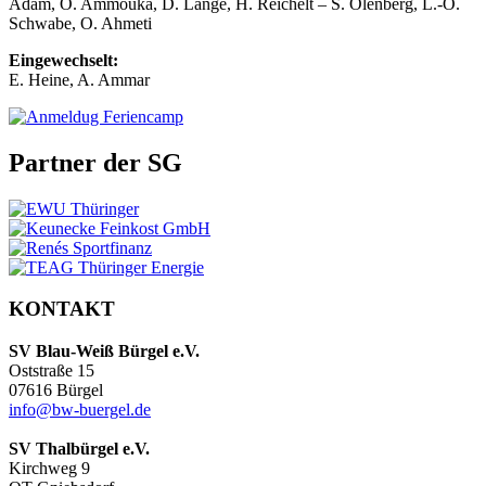
Adam, O. Ammouka, D. Lange, H. Reichelt – S. Olenberg, L.-O.
Schwabe, O. Ahmeti
Eingewechselt:
E. Heine, A. Ammar
Partner der SG
KONTAKT
SV Blau-Weiß Bürgel e.V.
Oststraße 15
07616 Bürgel
info@bw-buergel.de
SV Thalbürgel e.V.
Kirchweg 9