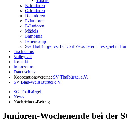
Tabelle
B-Junioren
C-Junioren
D-Junioren
E-Junioren
F-Junioren
Mädels
Bambinis
Feriencamp
SG ThalBürgel vs. FC Carl Zeiss Jena – Testspiel in Bü
Tischtennis
Volleyball
Kontakt
Impressum
Datenschutz
Kooperationsvereine:
SV Thalbürgel e.V.
SV Blau-Weiß Bürgel e.V.
SG ThalBürgel
News
Nachrichten-Beitrag
Junioren-Wochenende bei der 