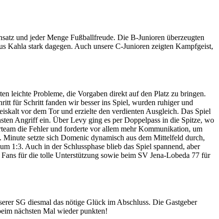
satz und jeder Menge Fußballfreude. Die B-Junioren überzeugten
er aus Kahla stark dagegen. Auch unsere C-Junioren zeigten Kampfgeist,
en leichte Probleme, die Vorgaben direkt auf den Platz zu bringen.
itt für Schritt fanden wir besser ins Spiel, wurden ruhiger und
iskalt vor dem Tor und erzielte den verdienten Ausgleich. Das Spiel
sten Angriff ein. Über Levy ging es per Doppelpass in die Spitze, wo
inerteam die Fehler und forderte vor allem mehr Kommunikation, um
5. Minute setzte sich Domenic dynamisch aus dem Mittelfeld durch,
 zum 1:3. Auch in der Schlussphase blieb das Spiel spannend, aber
n Fans für die tolle Unterstützung sowie beim SV Jena-Lobeda 77 für
nserer SG diesmal das nötige Glück im Abschluss. Die Gastgeber
d beim nächsten Mal wieder punkten!