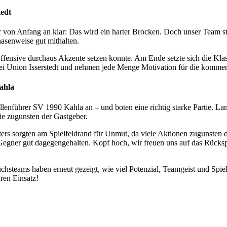
tedt
 von Anfang an klar: Das wird ein harter Brocken. Doch unser Team ste
asenweise gut mithalten.
Offensive durchaus Akzente setzen konnte. Am Ende setzte sich die Klas
bei Union Isserstedt und nehmen jede Menge Motivation für die komme
Kahla
lenführer SV 1990 Kahla an – und boten eine richtig starke Partie. La
tie zugunsten der Gastgeber.
ters sorgten am Spielfeldrand für Unmut, da viele Aktionen zugunsten
n Gegner gut dagegengehalten. Kopf hoch, wir freuen uns auf das Rücksp
teams haben erneut gezeigt, wie viel Potenzial, Teamgeist und Spielf
hren Einsatz!