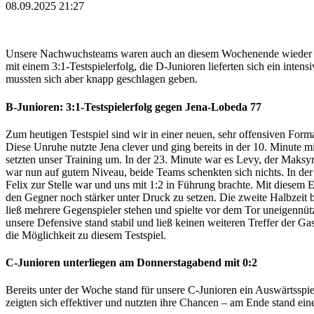
08.09.2025 21:27
Unsere Nachwuchsteams waren auch an diesem Wochenende wieder vol
mit einem 3:1-Testspielerfolg, die D-Junioren lieferten sich ein inten
mussten sich aber knapp geschlagen geben.
B-Junioren: 3:1-Testspielerfolg gegen Jena-Lobeda 77
Zum heutigen Testspiel sind wir in einer neuen, sehr offensiven Form
Diese Unruhe nutzte Jena clever und ging bereits in der 10. Minute mi
setzten unser Training um. In der 23. Minute war es Levy, der Maksym
war nun auf gutem Niveau, beide Teams schenkten sich nichts. In der 
Felix zur Stelle war und uns mit 1:2 in Führung brachte. Mit diesem 
den Gegner noch stärker unter Druck zu setzen. Die zweite Halbzeit 
ließ mehrere Gegenspieler stehen und spielte vor dem Tor uneigennütz
unsere Defensive stand stabil und ließ keinen weiteren Treffer der G
die Möglichkeit zu diesem Testspiel.
C-Junioren unterliegen am Donnerstagabend mit 0:2
Bereits unter der Woche stand für unsere C-Junioren ein Auswärtsspi
zeigten sich effektiver und nutzten ihre Chancen – am Ende stand ein