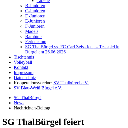
Tabelle
B-Junioren
C-Junioren
D-Junioren
E-Junioren
F-Junioren
Mädels
Bambinis
Feriencamp
SG ThalBürgel vs. FC Carl Zeiss Jena – Testspiel in
Bürgel am 26.06.2026
Tischtennis
Volleyball
Kontakt
Impressum
Datenschutz
Kooperationsvereine:
SV Thalbürgel e.V.
SV Blau-Weiß Bürgel e.V.
SG ThalBürgel
News
Nachrichten-Beitrag
SG ThalBürgel feiert