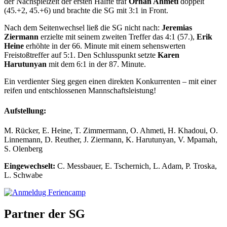
der Nachspielzeit der ersten Hälfte traf
Orhan Ahmeti
doppelt
(45.+2, 45.+6) und brachte die SG mit 3:1 in Front.
Nach dem Seitenwechsel ließ die SG nicht nach:
Jeremias
Ziermann
erzielte mit seinem zweiten Treffer das 4:1 (57.),
Erik
Heine
erhöhte in der 66. Minute mit einem sehenswerten
Freistoßtreffer auf 5:1. Den Schlusspunkt setzte
Karen
Harutunyan
mit dem 6:1 in der 87. Minute.
Ein verdienter Sieg gegen einen direkten Konkurrenten – mit einer
reifen und entschlossenen Mannschaftsleistung!
Aufstellung:
M. Rücker, E. Heine, T. Zimmermann, O. Ahmeti, H. Khadoui, O.
Linnemann, D. Reuther, J. Ziermann, K. Harutunyan, V. Mpamah,
S. Olenberg
Eingewechselt:
C. Messbauer, E. Tschernich, L. Adam, P. Troska,
L. Schwabe
Partner der SG