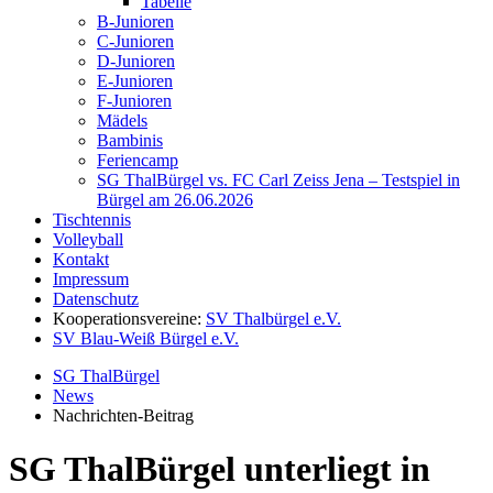
Tabelle
B-Junioren
C-Junioren
D-Junioren
E-Junioren
F-Junioren
Mädels
Bambinis
Feriencamp
SG ThalBürgel vs. FC Carl Zeiss Jena – Testspiel in
Bürgel am 26.06.2026
Tischtennis
Volleyball
Kontakt
Impressum
Datenschutz
Kooperationsvereine:
SV Thalbürgel e.V.
SV Blau-Weiß Bürgel e.V.
SG ThalBürgel
News
Nachrichten-Beitrag
SG ThalBürgel unterliegt in