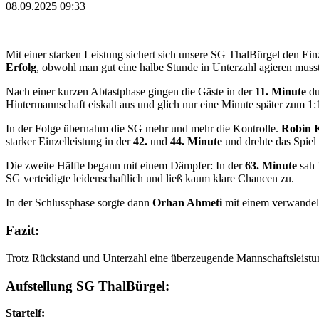
08.09.2025 09:33
Mit einer starken Leistung sichert sich unsere SG ThalBürgel den E
Erfolg
, obwohl man gut eine halbe Stunde in Unterzahl agieren musst
Nach einer kurzen Abtastphase gingen die Gäste in der
11. Minute
du
Hintermannschaft eiskalt aus und glich nur eine Minute später zum 1:
In der Folge übernahm die SG mehr und mehr die Kontrolle.
Robin 
starker Einzelleistung in der
42.
und
44. Minute
und drehte das Spiel
Die zweite Hälfte begann mit einem Dämpfer: In der
63. Minute
sah
SG verteidigte leidenschaftlich und ließ kaum klare Chancen zu.
In der Schlussphase sorgte dann
Orhan Ahmeti
mit einem verwandelte
Fazit:
Trotz Rückstand und Unterzahl eine überzeugende Mannschaftsleistung. 
Aufstellung SG ThalBürgel:
Startelf: