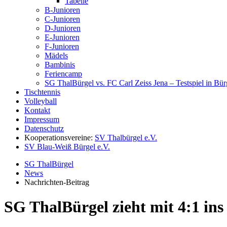
Tabelle
B-Junioren
C-Junioren
D-Junioren
E-Junioren
F-Junioren
Mädels
Bambinis
Feriencamp
SG ThalBürgel vs. FC Carl Zeiss Jena – Testspiel in Bü
Tischtennis
Volleyball
Kontakt
Impressum
Datenschutz
Kooperationsvereine:
SV Thalbürgel e.V.
SV Blau-Weiß Bürgel e.V.
SG ThalBürgel
News
Nachrichten-Beitrag
SG ThalBürgel zieht mit 4:1 ins