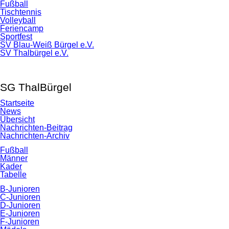
Navigation
Fußball
überspringen
Tischtennis
Volleyball
Feriencamp
Sportfest
SV Blau-Weiß Bürgel e.V.
SV Thalbürgel e.V.
Navigation
überspringen
SG ThalBürgel
Startseite
News
Übersicht
Nachrichten-Beitrag
Nachrichten-Archiv
Fußball
Männer
Kader
Tabelle
B-Junioren
C-Junioren
D-Junioren
E-Junioren
F-Junioren