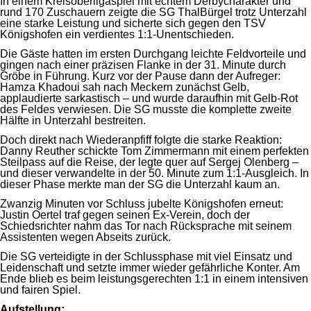
In einem Kreisoberligaspiel mit echtem Derbycharakter und
rund 170 Zuschauern zeigte die SG ThalBürgel trotz Unterzahl
eine starke Leistung und sicherte sich gegen den TSV
Königshofen ein verdientes 1:1-Unentschieden.
Die Gäste hatten im ersten Durchgang leichte Feldvorteile und
gingen nach einer präzisen Flanke in der 31. Minute durch
Gröbe in Führung. Kurz vor der Pause dann der Aufreger:
Hamza Khadoui sah nach Meckern zunächst Gelb,
applaudierte sarkastisch – und wurde daraufhin mit Gelb-Rot
des Feldes verwiesen. Die SG musste die komplette zweite
Hälfte in Unterzahl bestreiten.
Doch direkt nach Wiederanpfiff folgte die starke Reaktion:
Danny Reuther schickte Tom Zimmermann mit einem perfekten
Steilpass auf die Reise, der legte quer auf Sergej Olenberg –
und dieser verwandelte in der 50. Minute zum 1:1-Ausgleich. In
dieser Phase merkte man der SG die Unterzahl kaum an.
Zwanzig Minuten vor Schluss jubelte Königshofen erneut:
Justin Oertel traf gegen seinen Ex-Verein, doch der
Schiedsrichter nahm das Tor nach Rücksprache mit seinem
Assistenten wegen Abseits zurück.
Die SG verteidigte in der Schlussphase mit viel Einsatz und
Leidenschaft und setzte immer wieder gefährliche Konter. Am
Ende blieb es beim leistungsgerechten 1:1 in einem intensiven
und fairen Spiel.
Aufstellung: