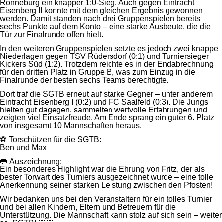
Ronneburg ein knapper 1:0-Sieg. Auch gegen Eintracht
Eisenberg II konnte mit dem gleichen Ergebnis gewonnen
werden. Damit standen nach drei Gruppenspielen bereits
sechs Punkte auf dem Konto – eine starke Ausbeute, die die
Tür zur Finalrunde offen hielt.
In den weiteren Gruppenspielen setzte es jedoch zwei knappe
Niederlagen gegen TSV Rüdersdorf (0:1) und Turniersieger
Kickers Süd (1:2). Trotzdem reichte es in der Endabrechnung
für den dritten Platz in Gruppe B, was zum Einzug in die
Finalrunde der besten sechs Teams berechtigte.
Dort traf die SGTB erneut auf starke Gegner – unter anderem
Eintracht Eisenberg I (0:2) und FC Saalfeld (0:3). Die Jungs
hielten gut dagegen, sammelten wertvolle Erfahrungen und
zeigten viel Einsatzfreude. Am Ende sprang ein guter 6. Platz
von insgesamt 10 Mannschaften heraus.
⚽️ Torschützen für die SGTB:
Ben und Max
🥅 Auszeichnung:
Ein besonderes Highlight war die Ehrung von Fritz, der als
bester Torwart des Turniers ausgezeichnet wurde – eine tolle
Anerkennung seiner starken Leistung zwischen den Pfosten!
Wir bedanken uns bei den Veranstaltern für ein tolles Turnier
und bei allen Kindern, Eltern und Betreuern für die
Unterstützung. Die Mannschaft kann stolz auf sich sein – weiter