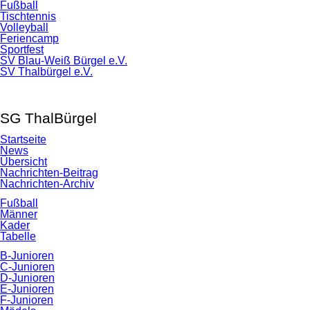
Navigation
Fußball
überspringen
Tischtennis
Volleyball
Feriencamp
Sportfest
SV Blau-Weiß Bürgel e.V.
SV Thalbürgel e.V.
Navigation
überspringen
SG ThalBürgel
Startseite
News
Übersicht
Nachrichten-Beitrag
Nachrichten-Archiv
Fußball
Männer
Kader
Tabelle
B-Junioren
C-Junioren
D-Junioren
E-Junioren
F-Junioren