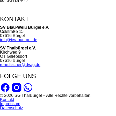
so, SGTB! 💙🤍
KONTAKT
SV Blau-Weiß Bürgel e.V.
Oststraße 15
07616 Bürgel
info@bw-buergel.de
SV Thalbürgel e.V.
Kirchweg 9
OT Gniebsdorf
07616 Bürgel
rene.fischer@dvag.de
FOLGE UNS
© 2026 SG ThalBürgel – Alle Rechte vorbehalten.
Navigation
Kontakt
überspringen
Impressum
Datenschutz