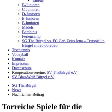
Tabelle
B-Junioren
C-Junioren
D-Junioren
E-Junioren
F-Junioren
Mädels
Bambinis
Feriencamp
SG ThalBürgel vs. FC Carl Zeiss Jena – Testspiel in
Bürgel am 26.06.2026
Tischtennis
Volleyball
Kontakt
Impressum
Datenschutz
Kooperationsvereine:
SV Thalbürgel e.V.
SV Blau-Weiß Bürgel e.V.
SG ThalBürgel
News
Nachrichten-Beitrag
Torreiche Spiele für die