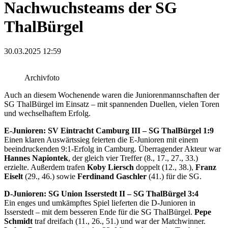
Nachwuchsteams der SG
ThalBürgel
30.03.2025 12:59
Archivfoto
Auch an diesem Wochenende waren die Juniorenmannschaften der
SG ThalBürgel im Einsatz – mit spannenden Duellen, vielen Toren
und wechselhaftem Erfolg.
E-Junioren: SV Eintracht Camburg III – SG ThalBürgel 1:9
Einen klaren Auswärtssieg feierten die E-Junioren mit einem
beeindruckenden 9:1-Erfolg in Camburg. Überragender Akteur war
Hannes Napiontek
, der gleich vier Treffer (8., 17., 27., 33.)
erzielte. Außerdem trafen
Koby Liersch
doppelt (12., 38.),
Franz
Eiselt
(29., 46.) sowie
Ferdinand Gaschler
(41.) für die SG.
D-Junioren: SG Union Isserstedt II – SG ThalBürgel 3:4
Ein enges und umkämpftes Spiel lieferten die D-Junioren in
Isserstedt – mit dem besseren Ende für die SG ThalBürgel.
Pepe
Schmidt
traf dreifach (11., 26., 51.) und war der Matchwinner.