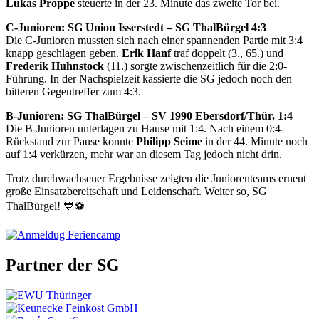
Lukas Proppe
steuerte in der 23. Minute das zweite Tor bei.
C-Junioren: SG Union Isserstedt – SG ThalBürgel 4:3
Die C-Junioren mussten sich nach einer spannenden Partie mit 3:4
knapp geschlagen geben.
Erik Hanf
traf doppelt (3., 65.) und
Frederik Huhnstock
(11.) sorgte zwischenzeitlich für die 2:0-
Führung. In der Nachspielzeit kassierte die SG jedoch noch den
bitteren Gegentreffer zum 4:3.
B-Junioren: SG ThalBürgel – SV 1990 Ebersdorf/Thür. 1:4
Die B-Junioren unterlagen zu Hause mit 1:4. Nach einem 0:4-
Rückstand zur Pause konnte
Philipp Seime
in der 44. Minute noch
auf 1:4 verkürzen, mehr war an diesem Tag jedoch nicht drin.
Trotz durchwachsener Ergebnisse zeigten die Juniorenteams erneut
große Einsatzbereitschaft und Leidenschaft. Weiter so, SG
ThalBürgel! 💙⚽
Partner der SG