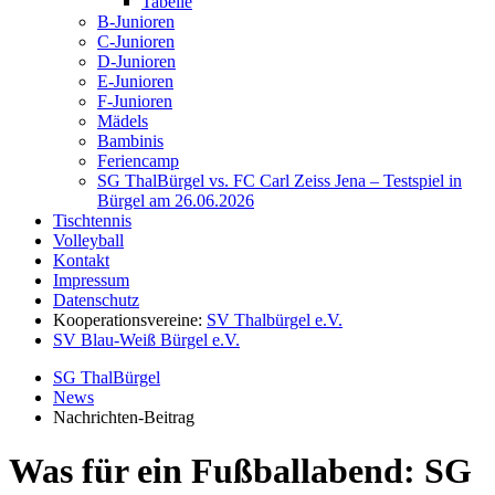
Tabelle
B-Junioren
C-Junioren
D-Junioren
E-Junioren
F-Junioren
Mädels
Bambinis
Feriencamp
SG ThalBürgel vs. FC Carl Zeiss Jena – Testspiel in
Bürgel am 26.06.2026
Tischtennis
Volleyball
Kontakt
Impressum
Datenschutz
Kooperationsvereine:
SV Thalbürgel e.V.
SV Blau-Weiß Bürgel e.V.
SG ThalBürgel
News
Nachrichten-Beitrag
Was für ein Fußballabend: SG