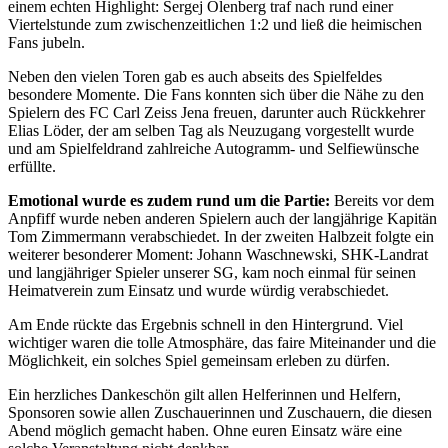
einem echten Highlight: Sergej Olenberg traf nach rund einer
Viertelstunde zum zwischenzeitlichen 1:2 und ließ die heimischen
Fans jubeln.
Neben den vielen Toren gab es auch abseits des Spielfeldes
besondere Momente. Die Fans konnten sich über die Nähe zu den
Spielern des FC Carl Zeiss Jena freuen, darunter auch Rückkehrer
Elias Löder, der am selben Tag als Neuzugang vorgestellt wurde
und am Spielfeldrand zahlreiche Autogramm- und Selfiewünsche
erfüllte.
Emotional wurde es zudem rund um die Partie:
Bereits vor dem
Anpfiff wurde neben anderen Spielern auch der langjährige Kapitän
Tom Zimmermann verabschiedet. In der zweiten Halbzeit folgte ein
weiterer besonderer Moment: Johann Waschnewski, SHK-Landrat
und langjähriger Spieler unserer SG, kam noch einmal für seinen
Heimatverein zum Einsatz und wurde würdig verabschiedet.
Am Ende rückte das Ergebnis schnell in den Hintergrund. Viel
wichtiger waren die tolle Atmosphäre, das faire Miteinander und die
Möglichkeit, ein solches Spiel gemeinsam erleben zu dürfen.
Ein herzliches Dankeschön gilt allen Helferinnen und Helfern,
Sponsoren sowie allen Zuschauerinnen und Zuschauern, die diesen
Abend möglich gemacht haben. Ohne euren Einsatz wäre eine